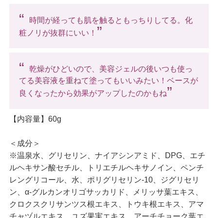
“
時間が経っても肌を触るともっちりしてる。化
”
粧ノリが抜群にいい！
“
乾燥がひどいので、美容ジェルの後いつも使っ
てる美容液を重ねて塗ってもいいみたい！ベースが
”
良くなったから効果がアップしたのかもね
【内容量】60g
＜成分＞
※温泉水、グリセリン、ナイアシンアミド、DPG、エチ
ルヘキサン酸セチル、トリエチルヘキサノイン、ペンチ
レングリコール、水、ポリグリセリン-10、ジグリセリ
ン、α-グルカンオリゴサッカリド、メリッサ葉エキス、
クロクスクリサンツス根エキス、トウキ根エキス、アマ
チャヅルエキス、ユズ果実エキス、アーチチョーク葉エ