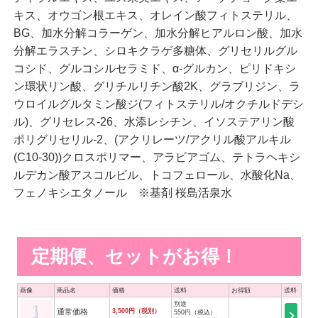
キス、オウゴン根エキス、オレイン酸フィトステリル、
BG、加水分解コラーゲン、加水分解ヒアルロン酸、加水
分解エラスチン、シロキクラゲ多糖体、グリセリルグル
コシド、グルコシルセラミド、α-グルカン、ピリドキシ
ン環状リン酸、グリチルリチン酸2K、グラブリジン、ラ
ウロイルグルタミン酸ジ(フィトステリル/オクチルドデシ
ル)、グリセレス-26、水添レシチン、イソステアリン酸
ポリグリセリル-2、(アクリレーツ/アクリル酸アルキル
(C10-30))クロスポリマー、アラビアゴム、テトラヘキシ
ルデカン酸アスコルビル、トコフェロール、水酸化Na、
フェノキシエタノール ※基剤 桜島活泉水
定期便、セットがお得！
画像
商品名
価格
送料
お得額
送料
別途
通常価格
3,500円（税別）
550円（税込）